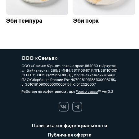
Эби темпура
Эби порк
ООО «Семья»
ООО «Семья» Юридический адрес: 664050, г. Иркутск,
ул. Байкальская, 289/2.ИНН: 3811168401 КПП: 381101001
ОГРН: 1133850022965 ОКВЭД: 56.10Байкальский Банк
ПАО Сбербанка России Р/с: 40702810518350000878К/
с: 30101810900000000607 БИК: 042520607
Работает на эффективном ядре
Foodpicásso
ver. 3.2
Политика конфиденциальности
Публичная оферта