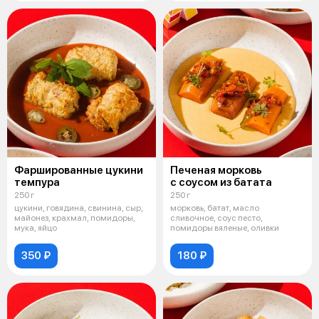
Фаршированные цукини
Печеная морковь
темпура
с соусом из батата
250 г
250 г
цукини, говядина, свинина, сыр,
морковь, батат, масло
майонез, крахмал, помидоры,
сливочное, соус песто,
мука, яйцо
помидоры вяленые, оливки
350 ₽
180 ₽