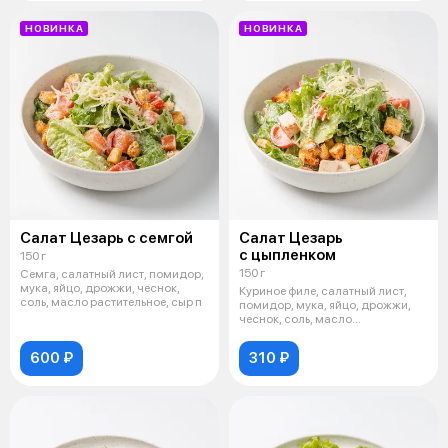
НОВИНКА
НОВИНКА
Салат Цезарь с семгой
Салат Цезарь
с цыпленком
150 г
150 г
Семга, салатный лист, помидор,
мука, яйцо, дрожжи, чеснок,
Куриное филе, салатный лист,
соль, масло растительное, сыр п
помидор, мука, яйцо, дрожжи,
чеснок, соль, масло
растительное
600 ₽
310 ₽