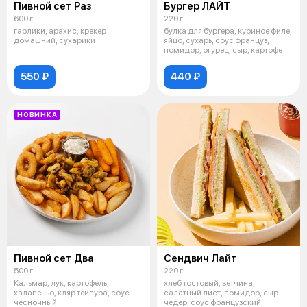
Пивной сет Раз
Бургер ЛАЙТ
600 г
220 г
гарлики, арахис, крекер
булка для бургера, куриное филе,
домашний, сухарики
яйцо, сухарь, соус француз,
помидор, огурец, сыр, картофе
550 ₽
440 ₽
НОВИНКА
Пивной сет Два
Сендвич Лайт
500 г
220 г
Кальмар, лук, картофель,
хлеб тостовый, ветчина,
халапеньо, кляр теипура, соус
салатный лист, помидор, сыр
чесночный
чедер, соус французский