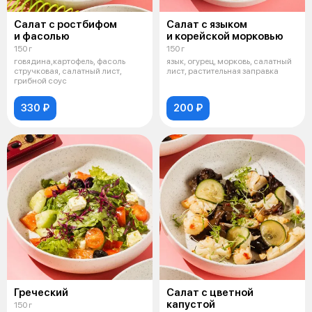
Салат с ростбифом
Салат с языком
и фасолью
и корейской морковью
150 г
150 г
говядина,картофель, фасоль
язык, огурец, морковь, салатный
стручковая, салатный лист,
лист, растительная заправка
грибной соус
330 ₽
200 ₽
Греческий
Салат с цветной
капустой
150 г