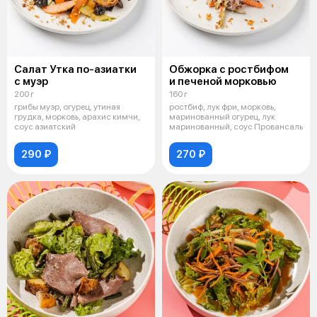
Салат Утка по-азиатки
Обжорка с ростбифом
с муэр
и печеной морковью
200 г
160 г
грибы муэр, огурец, утиная
ростбиф, лук фри, морковь,
грудка, морковь, арахис кимчи,
маринованный огурец, лук
соус азиатский
маринованный, соус Провансаль
290 ₽
270 ₽