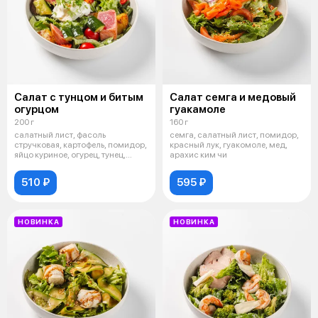
Салат с тунцом и битым
Салат семга и медовый
огурцом
гуакамоле
200 г
160 г
салатный лист, фасоль
семга, салатный лист, помидор,
стручковая, картофель, помидор,
красный лук, гуакомоле, мед,
яйцо куриное, огурец, тунец,
арахис ким чи
шрирача
510 ₽
595 ₽
НОВИНКА
НОВИНКА