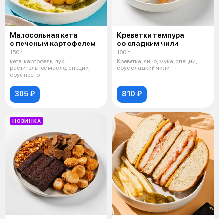
Малосольная кета
Креветки темпура
с печеным картофелем
со сладким чили
150 г
180 г
кета, картофель, лук,
Креветка, яйцо, мука, специи,
растительное масло, специи,
соус сладкий чили
соус песто
305 ₽
810 ₽
НОВИНКА