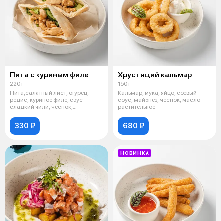
Пита с куриным филе
Хрустящий кальмар
220 г
150 г
Пита,салатный лист, огурец,
Кальмар, мука, яйцо, соевый
редис, куриное филе, соус
соус, майонез, чеснок, масло
сладкий чили, чеснок,
растительное
прованские тра
330 ₽
680 ₽
НОВИНКА