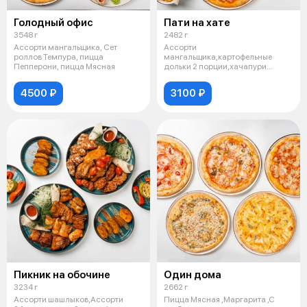
Голодный офис
Пати на хате
3548 г
2482 г
Ассорти мангальщика, Сет
Ассорти
роллов Темпура, пицца
мангальщика,картофельные
Пепперони, пицца Мясная
дольки 2 порции,хачапури
мегрельское,пицца пепперони
4500 ₽
3100 ₽
Пикник на обочине
Один дома
3234 г
2662 г
Ассорти шашлыков,Ассорти
Пицца Мясная ,Маргарита ,С