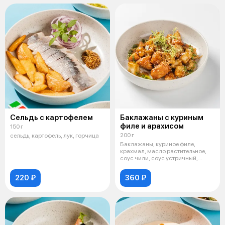
Сельдь с картофелем
Баклажаны с куриным
филе и арахисом
150 г
200 г
сельдь, картофель, лук, горчица
Баклажаны, куриное филе,
крахмал, масло растительное,
соус чили, соус устричный,
лимон, ар
220 ₽
360 ₽