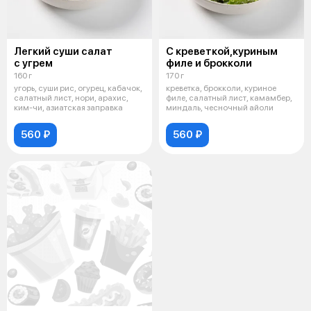
Легкий суши салат
С креветкой,куриным
с угрем
филе и брокколи
160 г
170 г
угорь, суши рис, огурец, кабачок,
креветка, брокколи, куриное
салатный лист, нори, арахис,
филе, салатный лист, камамбер,
ким-чи, азиатская заправка
миндаль, чесночный айоли
560 ₽
560 ₽