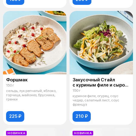
Форшмак
Закусочный Стайл
с куриным филе и сыром
150 г
чеддер
150 г
сельдь, лук репчатый, яблоко,
горчица, майонез, брусника,
куриное филе, огурец, соус
гренки
чедер, салатный лист, соус
француз
225 ₽
210 ₽
НОВИНКА
НОВИНКА