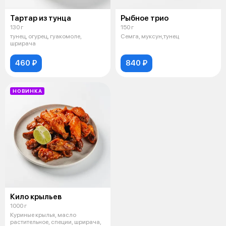
Тартар из тунца
Рыбное трио
130 г
150 г
тунец, огурец, гуакомоле,
Семга, муксун,тунец
шрирача
460 ₽
840 ₽
НОВИНКА
Кило крыльев
1000 г
Куриные крылья, масло
растительное, специи, шрирача,