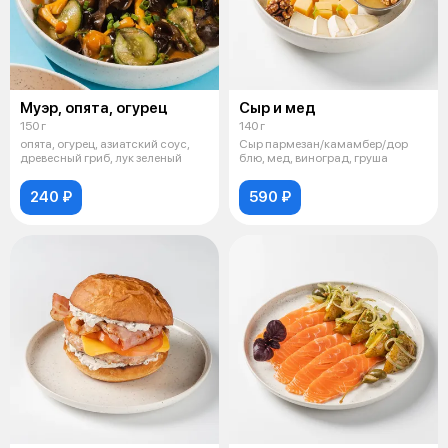
Муэр, опята, огурец
Сыр и мед
150 г
140 г
опята, огурец, азиатский соус,
Сыр пармезан/камамбер/дор
древесный гриб, лук зеленый
блю, мед, виноград, груша
240 ₽
590 ₽