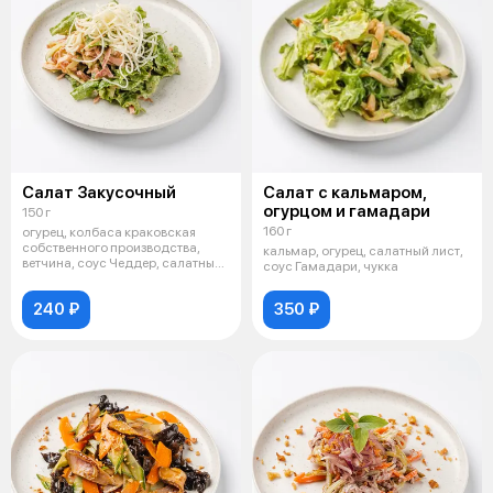
Салат Закусочный
Салат с кальмаром,
огурцом и гамадари
150 г
160 г
огурец, колбаса краковская
собственного производства,
кальмар, огурец, салатный лист,
ветчина, соус Чеддер, салатный
соус Гамадари, чукка
лист,
240 ₽
350 ₽