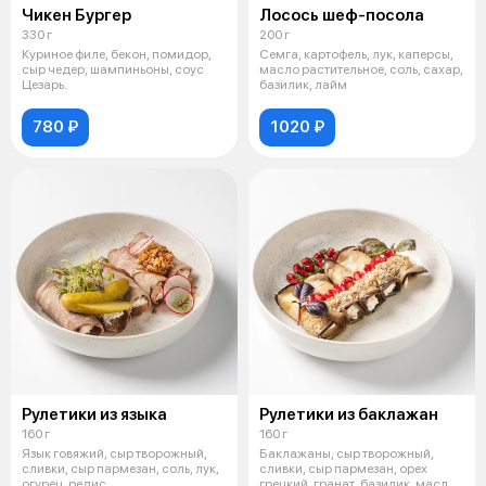
Чикен Бургер
Лосось шеф-посола
330 г
200 г
Куриное филе, бекон, помидор,
Семга, картофель, лук, каперсы,
сыр чедер, шампиньоны, соус
масло растительное, соль, сахар,
Цезарь.
базилик, лайм
780 ₽
1020 ₽
Рулетики из языка
Рулетики из баклажан
160 г
160 г
Язык говяжий, сыр творожный,
Баклажаны, сыр творожный,
сливки, сыр пармезан, соль, лук,
сливки, сыр пармезан, орех
огурец, редис
грецкий, гранат, базилик, масло