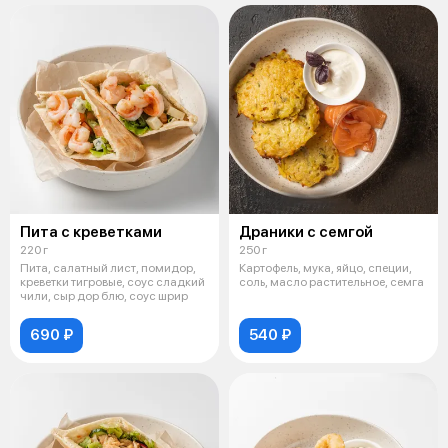
Пита с креветками
Драники с семгой
220 г
250 г
Пита, салатный лист, помидор,
Картофель, мука, яйцо, специи,
креветки тигровые, соус сладкий
соль, масло растительное, семга
чили, сыр дор блю, соус шрир
690 ₽
540 ₽