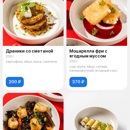
Драники со сметаной
Моцарелла фри с
ягодным муссом
250 г
250 г
картофель, яйцо, мука, сметана
сыр, мука, яйцо, сухарь
панировочный, ягодный соус
200 ₽
370 ₽