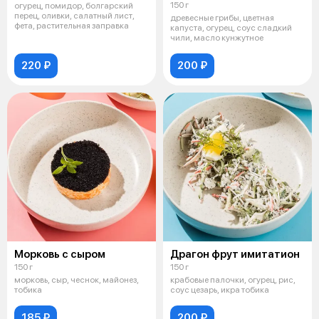
150 г
огурец, помидор, болгарский
перец, оливки, салатный лист,
древесные грибы, цветная
фета, растительная заправка
капуста, огурец, соус сладкий
чили, масло кунжутное
220 ₽
200 ₽
Морковь с сыром
Драгон фрут имитатион
150 г
150 г
морковь, сыр, чеснок, майонез,
крабовые палочки, огурец, рис,
тобика
соус цезарь, икра тобика
185 ₽
200 ₽