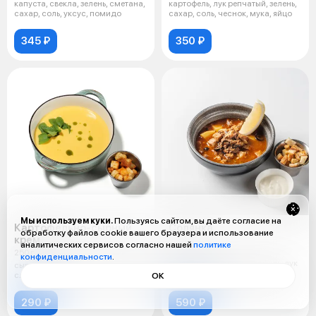
капуста, свекла, зелень, сметана,
картофель, лук репчатый, зелень,
сахар, соль, уксус, помидо
сахар, соль, чеснок, мука, яйцо
345 ₽
350 ₽
Мы используем куки.
Пользуясь сайтом, вы даёте согласие на
Картофельно-сырный
Солянка
обработку файлов cookie вашего браузера и использование
крем
300 г
аналитических сервисов согласно нашей
политике
250 г
Язык говяжий, свинина,
конфиденциальности
.
говядина, огурец, картофель, лук
сыр чеддер, картофель, песто,
репчатый, помидор, лимон,
сливки
ОК
сметана,
290 ₽
590 ₽