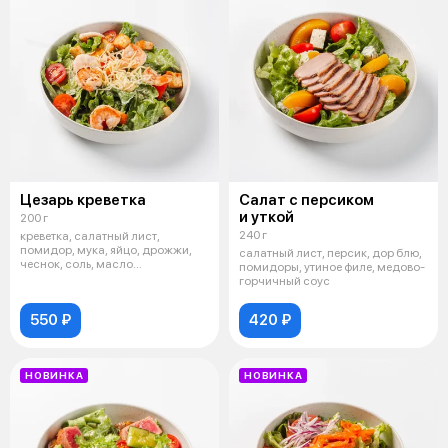
Цезарь креветка
Салат с персиком
и уткой
200 г
240 г
креветка, салатный лист,
помидор, мука, яйцо, дрожжи,
салатный лист, персик, дор блю,
чеснок, соль, масло
помидоры, утиное филе, медово-
растительное, сы
горчичный соус
550 ₽
420 ₽
НОВИНКА
НОВИНКА