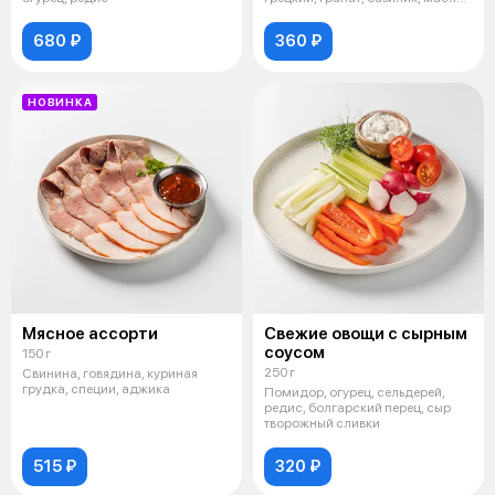
расти
680 ₽
360 ₽
НОВИНКА
Мясное ассорти
Свежие овощи с сырным
соусом
150 г
250 г
Свинина, говядина, куриная
грудка, специи, аджика
Помидор, огурец, сельдерей,
редис, болгарский перец, сыр
творожный сливки
515 ₽
320 ₽