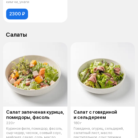
ким чи, унаги
2300 ₽
Салаты
Салат запеченая курица,
Салат с говядиной
помидоры, фасоль
и сельдереем
220 г
180 г
Куриное филе, помидор, фасоль,
Говядина, огурец, сельдерей,
сыр чедер, чеснок, соевый соус,
салатный лист, масло
майонез, сахар, соль, масло
растительное, соус терияки,