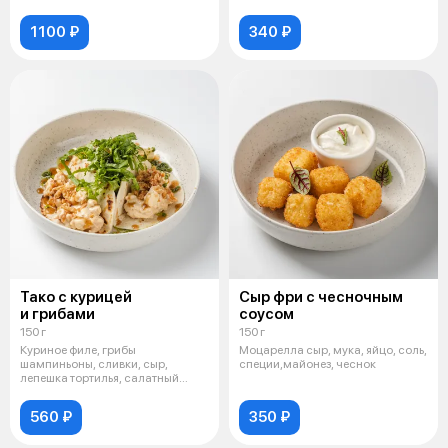
1100 ₽
340 ₽
Тако с курицей
Сыр фри с чесночным
и грибами
соусом
150 г
150 г
Куриное филе, грибы
Моцарелла сыр, мука, яйцо, соль,
шампиньоны, сливки, сыр,
специи,майонез, чеснок
лепешка тортилья, салатный
лист, масло растит
560 ₽
350 ₽