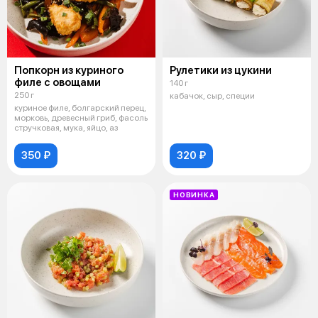
Попкорн из куриного
Рулетики из цукини
филе с овощами
140 г
250 г
кабачок, сыр, специи
куриное филе, болгарский перец,
морковь, древесный гриб, фасоль
стручковая, мука, яйцо, аз
350 ₽
320 ₽
НОВИНКА