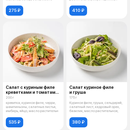
бальзамическ
275 ₽
410 ₽
Салат с куриным филе
Салат куриное филе
креветками и томатами
и груша
том ям
200 г
175 г
креветка, куриное филе, черри,
Куриное филе, груша, сельдерей,
шампиньоны, салатные листья,
салатный лист, кедровый орех,
имбирь, яйцо, масло растительн
базилик, масло растительное,
535 ₽
380 ₽