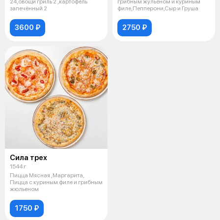
24,овощи гриль 2 ,картофель
грибным жульеном и куриным
запечённый 2
филе,Пепперони,Сыр и Груша
3600 ₽
2750 ₽
Сила трех
1544 г
Пицца Мясная ,Маргарита,
Пицца с куриным филе и грибным
жюльеном
1750 ₽