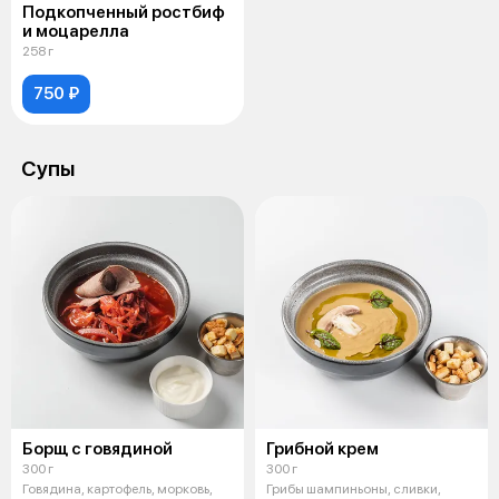
Подкопченный ростбиф
и моцарелла
258 г
750 ₽
Супы
Борщ с говядиной
Грибной крем
300 г
300 г
Говядина, картофель, морковь,
Грибы шампиньоны, сливки,