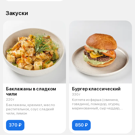
Закуски
Баклажаны в сладком
Бургер классический
чили
330 г
220 г
Котлета из фарша (свинина,
говядина), помидор, огурец
Баклажаны, крахмал, масло
маринованный, сыр чеддер,
растительное, соус сладкий
булочки дл
чили, лимон
370 ₽
850 ₽