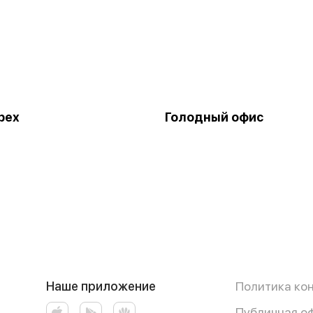
рех
Голодный офис
Наше приложение
Политика ко
Публичная о