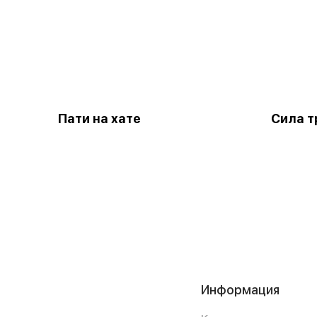
Пати на хате
Сила т
Информация