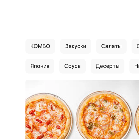
{{ textContacts }}
КОМБО
Закуски
Салаты
Япония
Соуса
Десерты
Н