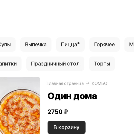
Супы
Выпечка
Пицца*
Горячее
М
апитки
Праздничный стол
Торты
Главная страница
КОМБО
Один дома
2750 ₽
В корзину