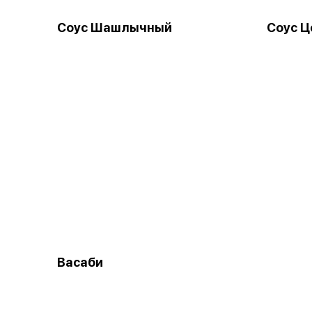
Соус Шашлычный
Соус Ц
Васаби