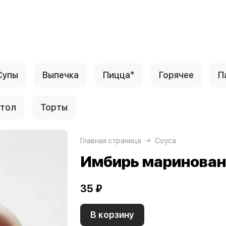
Супы
Выпечка
Пицца*
Горячее
П
стол
Торты
Главная страница
Соуса
Имбирь маринова
35 ₽
В корзину