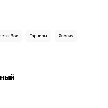
аста, Вок
Гарниры
Япония
нный