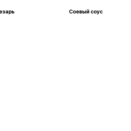
езарь
Соевый соус