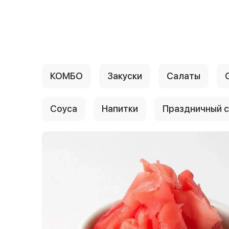
{{ textContacts }}
КОМБО
Закуски
Салаты
Соуса
Напитки
Праздничный 