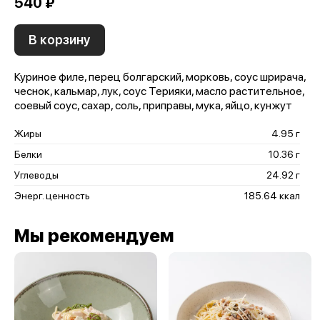
540 ₽
В корзину
Куриное филе, перец болгарский, морковь, соус шрирача,
чеснок, кальмар, лук, соус Терияки, масло растительное,
соевый соус, сахар, соль, приправы, мука, яйцо, кунжут
Жиры
4.95 г
Белки
10.36 г
Углеводы
24.92 г
Энерг. ценность
185.64 ккал
Мы рекомендуем