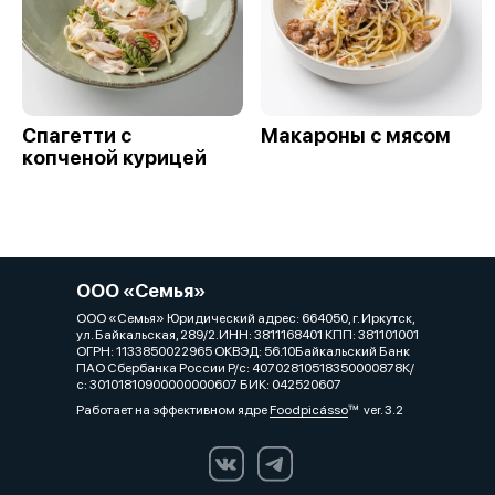
Спагетти с
Макароны с мясом
копченой курицей
ООО «Семья»
ООО «Семья» Юридический адрес: 664050, г. Иркутск,
ул. Байкальская, 289/2.ИНН: 3811168401 КПП: 381101001
ОГРН: 1133850022965 ОКВЭД: 56.10Байкальский Банк
ПАО Сбербанка России Р/с: 40702810518350000878К/
с: 30101810900000000607 БИК: 042520607
Работает на эффективном ядре
Foodpicásso
ver. 3.2