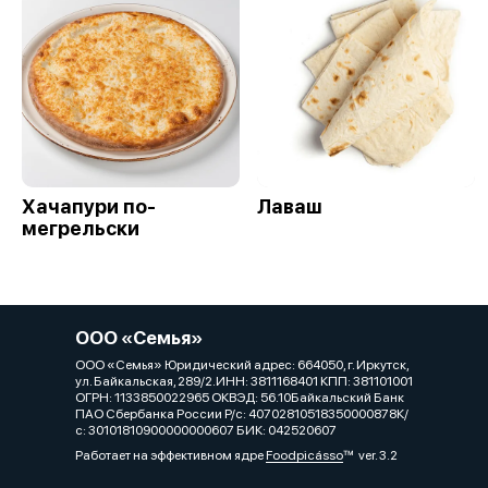
Хачапури по-
Лаваш
мегрельски
ООО «Семья»
ООО «Семья» Юридический адрес: 664050, г. Иркутск,
ул. Байкальская, 289/2.ИНН: 3811168401 КПП: 381101001
ОГРН: 1133850022965 ОКВЭД: 56.10Байкальский Банк
ПАО Сбербанка России Р/с: 40702810518350000878К/
с: 30101810900000000607 БИК: 042520607
Работает на эффективном ядре
Foodpicásso
ver. 3.2