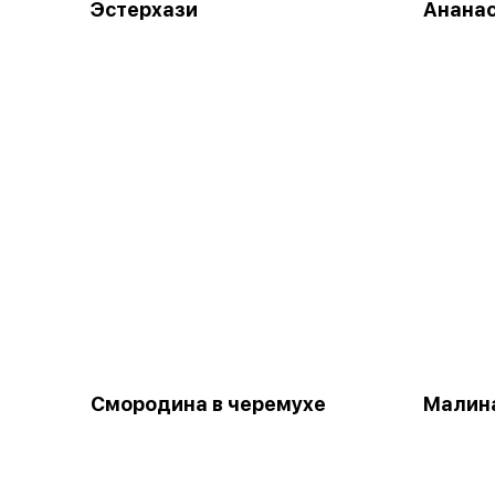
Эстерхази
Ананас
Смородина в черемухе
Малина