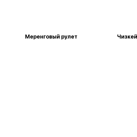
Меренговый рулет
Чизкей