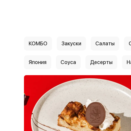
{{ textContacts }}
КОМБО
Закуски
Салаты
Япония
Соуса
Десерты
Н