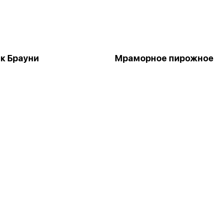
к Брауни
Мраморное пирожное