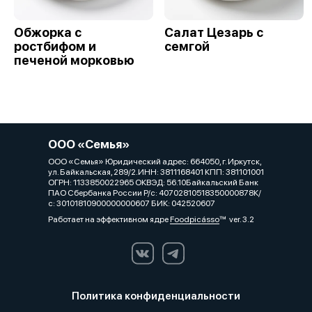
Обжорка с
Салат Цезарь с
ростбифом и
семгой
печеной морковью
ООО «Семья»
ООО «Семья» Юридический адрес: 664050, г. Иркутск,
ул. Байкальская, 289/2.ИНН: 3811168401 КПП: 381101001
ОГРН: 1133850022965 ОКВЭД: 56.10Байкальский Банк
ПАО Сбербанка России Р/с: 40702810518350000878К/
с: 30101810900000000607 БИК: 042520607
Работает на эффективном ядре
Foodpicásso
ver. 3.2
Политика конфиденциальности