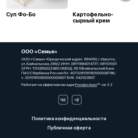
Суп Фо-Бо
Картофельно-
сырный крем
ООО «Семья»
ООО «Семья» Юридический адрес: 664050, г. Иркутск,
ул. Байкальская, 289/2.ИНН: 3811168401 КПП: 381101001
ОГРН: 1133850022965 ОКВЭД: 56.10Байкальский Банк
ПАО Сбербанка России Р/с: 40702810518350000878К/
с: 30101810900000000607 БИК: 042520607
Работает на эффективном ядре
Foodpicásso
ver. 3.2
Политика конфиденциальности
Публичная оферта