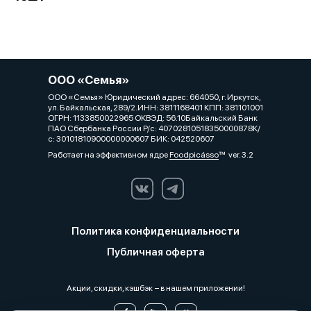
ООО «Семья»
ООО «Семья» Юридический адрес: 664050, г. Иркутск,
ул. Байкальская, 289/2.ИНН: 3811168401 КПП: 381101001
ОГРН: 1133850022965 ОКВЭД: 56.10Байкальский Банк
ПАО Сбербанка России Р/с: 40702810518350000878К/
с: 30101810900000000607 БИК: 042520607
Работает на эффективном ядре
Foodpicásso
ver. 3.2
Политика конфиденциальности
Публичная оферта
Акции, скидки, кэшбэк − в нашем приложении!