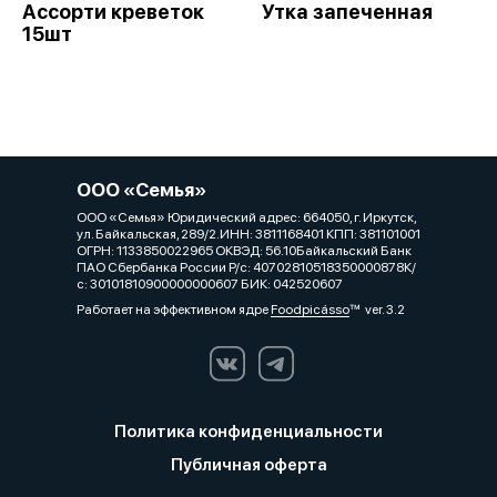
Ассорти креветок
Утка запеченная
15шт
ООО «Семья»
ООО «Семья» Юридический адрес: 664050, г. Иркутск,
ул. Байкальская, 289/2.ИНН: 3811168401 КПП: 381101001
ОГРН: 1133850022965 ОКВЭД: 56.10Байкальский Банк
ПАО Сбербанка России Р/с: 40702810518350000878К/
с: 30101810900000000607 БИК: 042520607
Работает на эффективном ядре
Foodpicásso
ver. 3.2
Политика конфиденциальности
Публичная оферта