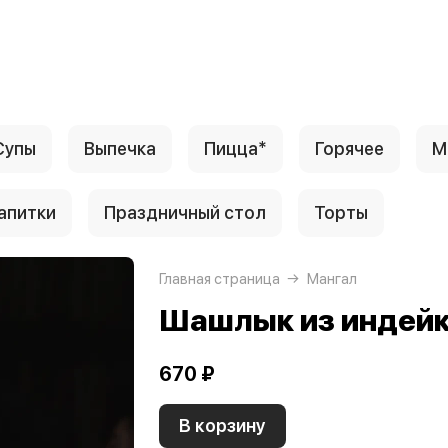
Супы
Выпечка
Пицца*
Горячее
М
апитки
Праздничный стол
Торты
Главная страница
Мангал
Шашлык из индей
670 ₽
В корзину