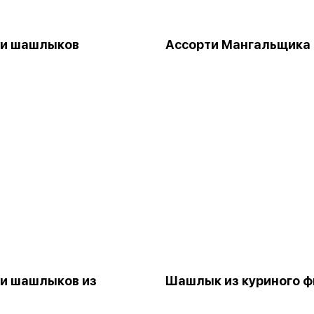
ти шашлыков
Ассорти Мангальщика
и шашлыков из
Шашлык из куриного 