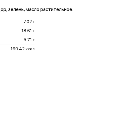
дор, зелень, масло растительное.
7.02 г
18.61 г
5.71 г
160.42 ккал