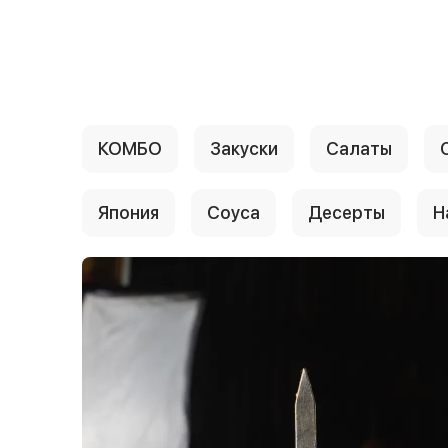
{{ textContacts }}
КОМБО
Закуски
Салаты
Япония
Соуса
Десерты
Н