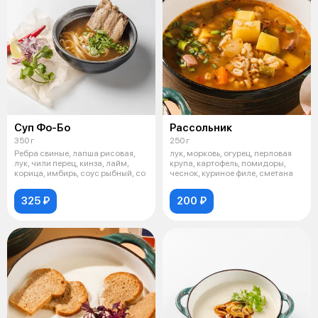
Суп Фо-Бо
Рассольник
350 г
250 г
Ребра свиные, лапша рисовая,
лук, морковь, огурец, перловая
лук, чили перец, кинза, лайм,
крупа, картофель, помидоры,
корица, имбирь, соус рыбный, со
чеснок, куриное филе, сметана
325 ₽
200 ₽