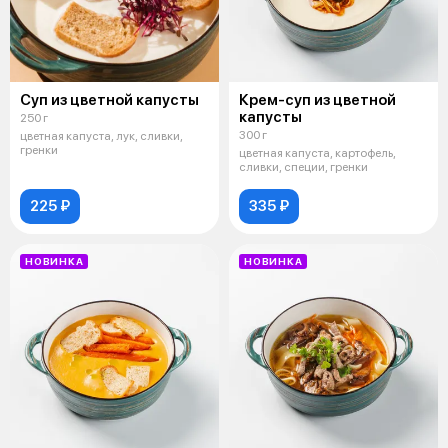
Суп из цветной капусты
Крем-суп из цветной
капусты
250 г
300 г
цветная капуста, лук, сливки,
гренки
цветная капуста, картофель,
сливки, специи, гренки
225 ₽
335 ₽
НОВИНКА
НОВИНКА