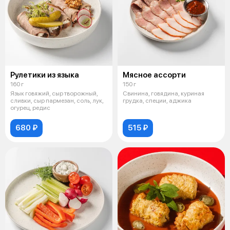
Рулетики из языка
Мясное ассорти
160 г
150 г
Язык говяжий, сыр творожный,
Свинина, говядина, куриная
сливки, сыр пармезан, соль, лук,
грудка, специи, аджика
огурец, редис
680 ₽
515 ₽