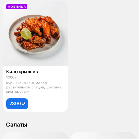
НОВИНКА
Кило крыльев
1000 г
Куриные крылья, масло
растительное, специи, шрирача,
ким чи, унаги
2300 ₽
Салаты