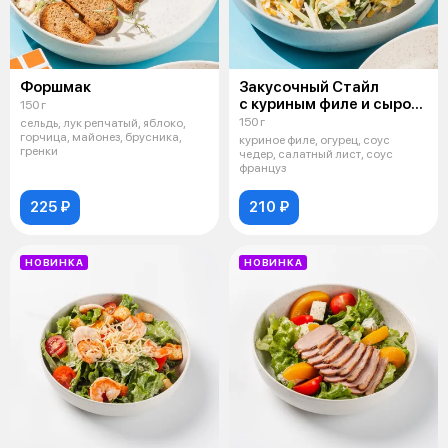
Форшмак
Закусочный Стайл
с куриным филе и сыром
150 г
чеддер
150 г
сельдь, лук репчатый, яблоко,
горчица, майонез, брусника,
куриное филе, огурец, соус
гренки
чедер, салатный лист, соус
француз
225 ₽
210 ₽
НОВИНКА
НОВИНКА