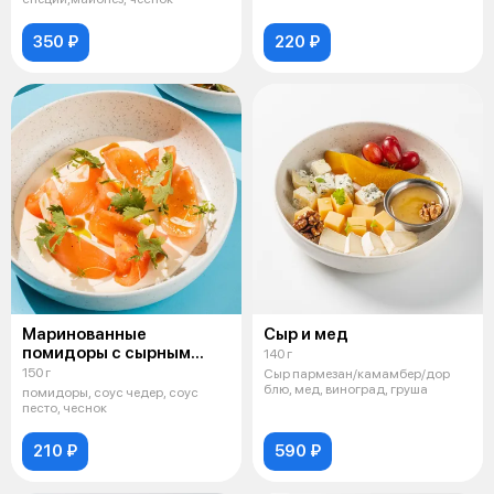
350 ₽
220 ₽
Маринованные
Сыр и мед
помидоры с сырным
140 г
муссом
150 г
Сыр пармезан/камамбер/дор
блю, мед, виноград, груша
помидоры, соус чедер, соус
песто, чеснок
210 ₽
590 ₽