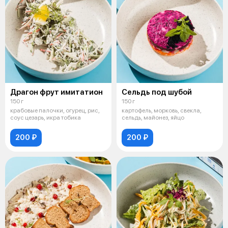
Драгон фрут имитатион
Сельдь под шубой
150 г
150 г
крабовые палочки, огурец, рис,
картофель, морковь, свекла,
соус цезарь, икра тобика
сельдь, майонез, яйцо
200 ₽
200 ₽