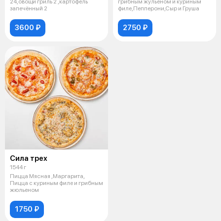
24,овощи гриль 2 ,картофель
грибным жульеном и куриным
запечённый 2
филе,Пепперони,Сыр и Груша
3600 ₽
2750 ₽
Сила трех
1544 г
Пицца Мясная ,Маргарита,
Пицца с куриным филе и грибным
жюльеном
1750 ₽