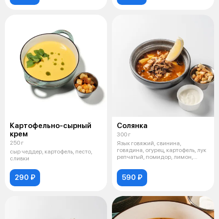
Картофельно-сырный
Солянка
крем
300 г
250 г
Язык говяжий, свинина,
говядина, огурец, картофель, лук
сыр чеддер, картофель, песто,
репчатый, помидор, лимон,
сливки
сметана,
290 ₽
590 ₽