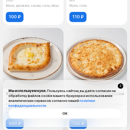
200 г
60 г
Мука, дрожжи, сахар, соль, яйцо
Мука, соль
100 ₽
110 ₽
Мы используем куки.
Пользуясь сайтом, вы даёте согласие на
Хачапури по-аджарски
Хачапури по-мегрельски
обработку файлов cookie вашего браузера и использование
350 г
450 г
аналитических сервисов согласно нашей
политике
Мука, яйцо, дрожжи, сахар, соль,
Мука, дрожжи, сахар, соль, яйцо,
конфиденциальности
.
сыр моцарелла, сыр
сыр моцарелла, сыр
голландский, масло сливочное,
голландский, молоко, масло
ОК
молоко
сливочное
590 ₽
750 ₽