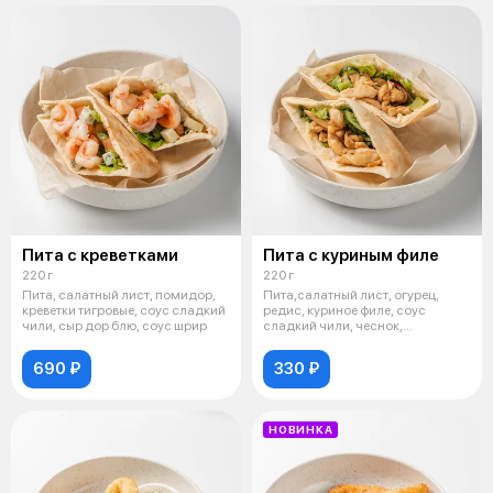
Пита с креветками
Пита с куриным филе
220 г
220 г
Пита, салатный лист, помидор,
Пита,салатный лист, огурец,
креветки тигровые, соус сладкий
редис, куриное филе, соус
чили, сыр дор блю, соус шрир
сладкий чили, чеснок,
прованские тра
690 ₽
330 ₽
НОВИНКА