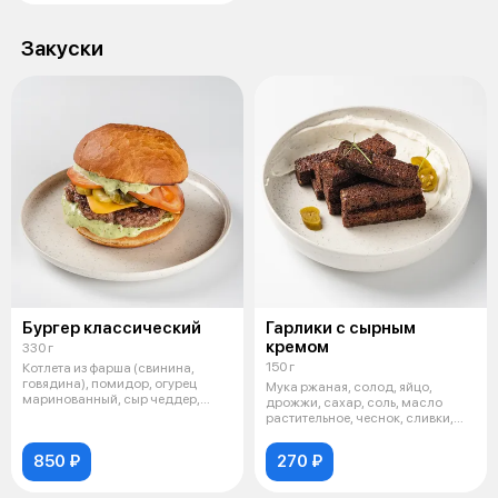
Закуски
Бургер классический
Гарлики с сырным
кремом
330 г
150 г
Котлета из фарша (свинина,
говядина), помидор, огурец
Мука ржаная, солод, яйцо,
маринованный, сыр чеддер,
дрожжи, сахар, соль, масло
булочки дл
растительное, чеснок, сливки,
сыр тво
850 ₽
270 ₽