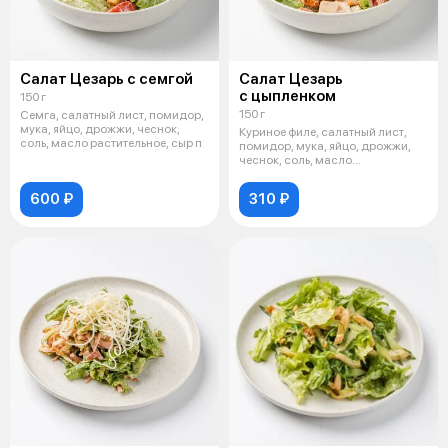
Салат Цезарь с семгой
Салат Цезарь
с цыпленком
150 г
150 г
Семга, салатный лист, помидор,
мука, яйцо, дрожжи, чеснок,
Куриное филе, салатный лист,
соль, масло растительное, сыр п
помидор, мука, яйцо, дрожжи,
чеснок, соль, масло
растительное
600 ₽
310 ₽