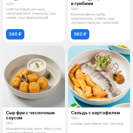
и грибами
220 г
150 г
хлеб тостовый, ветчина,
салатный лист, помидор, сыр
Куриное филе, грибы
чедер, соус французский
шампиньоны, сливки, сыр,
лепешка тортилья, салатный
лист, масло растит
340 ₽
560 ₽
Сыр фри с чесночным
Сельдь с картофелем
соусом
150 г
150 г
сельдь, картофель, лук, горчица
Моцарелла сыр, мука, яйцо, соль,
специи,майонез, чеснок