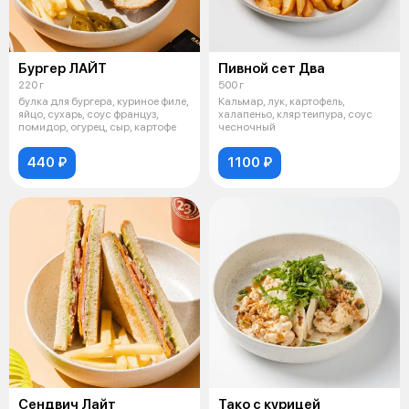
Бургер ЛАЙТ
Пивной сет Два
220 г
500 г
булка для бургера, куриное филе,
Кальмар, лук, картофель,
яйцо, сухарь, соус француз,
халапеньо, кляр теипура, соус
помидор, огурец, сыр, картофе
чесночный
440 ₽
1100 ₽
Сендвич Лайт
Тако с курицей