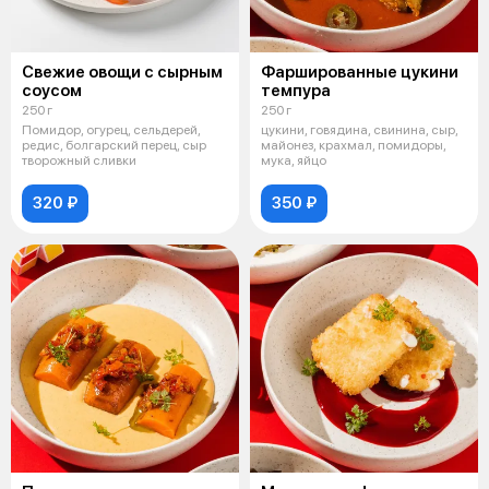
Свежие овощи с сырным
Фаршированные цукини
соусом
темпура
250 г
250 г
Помидор, огурец, сельдерей,
цукини, говядина, свинина, сыр,
редис, болгарский перец, сыр
майонез, крахмал, помидоры,
творожный сливки
мука, яйцо
320 ₽
350 ₽