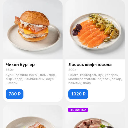
Чикен Бургер
Лосось шеф-посола
330 г
200 г
Куриное филе, бекон, помидор,
Семга, картофель, лук, каперсы,
сыр чедер, шампиньоны, соус
масло растительное, соль, сахар,
Цезарь.
базилик, лайм
780 ₽
1020 ₽
НОВИНКА