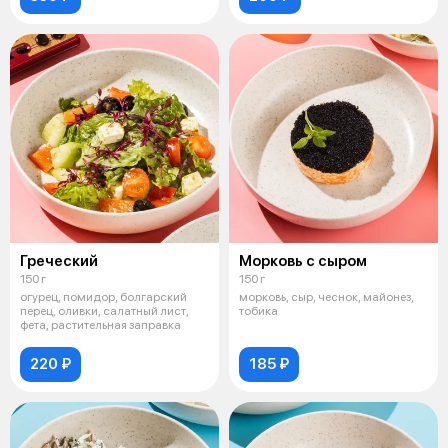
Греческий
Морковь с сыром
150 г
150 г
огурец, помидор, болгарский
морковь, сыр, чеснок, майонез,
перец, оливки, салатный лист,
тобика
фета, растительная заправка
220 ₽
185 ₽