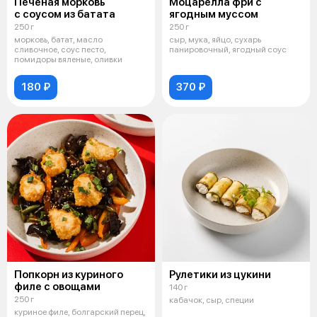
Печеная морковь
Моцарелла фри с
с соусом из батата
ягодным муссом
250 г
250 г
морковь, батат, масло
сыр, мука, яйцо, сухарь
сливочное, соус песто,
панировочный, ягодный соус
помидоры вяленые, оливки
180 ₽
370 ₽
Попкорн из куриного
Рулетики из цукини
филе с овощами
140 г
250 г
кабачок, сыр, специи
куриное филе, болгарский перец,