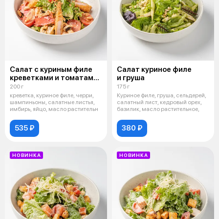
Салат с куриным филе
Салат куриное филе
креветками и томатами
и груша
том ям
200 г
175 г
креветка, куриное филе, черри,
Куриное филе, груша, сельдерей,
шампиньоны, салатные листья,
салатный лист, кедровый орех,
имбирь, яйцо, масло растительн
базилик, масло растительное,
535 ₽
380 ₽
НОВИНКА
НОВИНКА