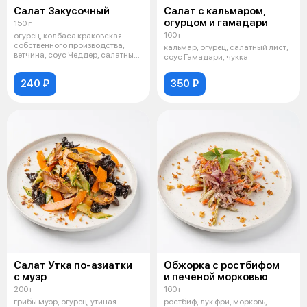
Салат Закусочный
Салат с кальмаром,
огурцом и гамадари
150 г
160 г
огурец, колбаса краковская
собственного производства,
кальмар, огурец, салатный лист,
ветчина, соус Чеддер, салатный
соус Гамадари, чукка
лист,
240 ₽
350 ₽
Салат Утка по-азиатки
Обжорка с ростбифом
с муэр
и печеной морковью
200 г
160 г
грибы муэр, огурец, утиная
ростбиф, лук фри, морковь,