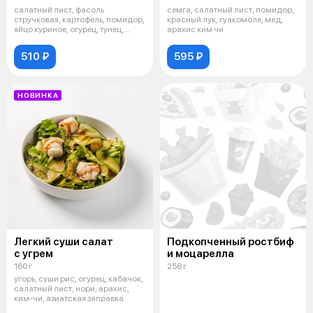
салатный лист, фасоль
семга, салатный лист, помидор,
стручковая, картофель, помидор,
красный лук, гуакомоле, мед,
яйцо куриное, огурец, тунец,
арахис ким чи
шрирача
510 ₽
595 ₽
НОВИНКА
Легкий суши салат
Подкопченный ростбиф
с угрем
и моцарелла
160 г
258 г
угорь, суши рис, огурец, кабачок,
салатный лист, нори, арахис,
ким-чи, азиатская заправка