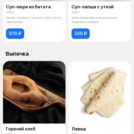
Суп-пюре из батата
Суп-лапша с уткой
300 г
300 г
батат, сливки, гренки, соус песто,
утка, морковь, макаронные
приправы
изделия, специи
370 ₽
320 ₽
Выпечка
Горячий хлеб
Лаваш