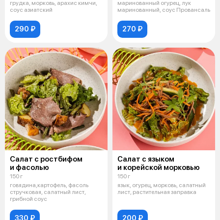
грудка, морковь, арахис кимчи,
маринованный огурец, лук
соус азиатский
маринованный, соус Провансаль
290 ₽
270 ₽
Салат с ростбифом
Салат с языком
и фасолью
и корейской морковью
150 г
150 г
говядина,картофель, фасоль
язык, огурец, морковь, салатный
стручковая, салатный лист,
лист, растительная заправка
грибной соус
330 ₽
200 ₽