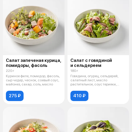
Салат запеченая курица,
Салат с говядиной
помидоры, фасоль
и сельдереем
220 г
180 г
Куриное филе, помидор, фасоль,
Говядина, огурец, сельдерей,
сыр чедер, чеснок, соевый соус,
салатный лист, масло
майонез, сахар, соль, масло
растительное, соус терияки,
бальзамическ
275 ₽
410 ₽