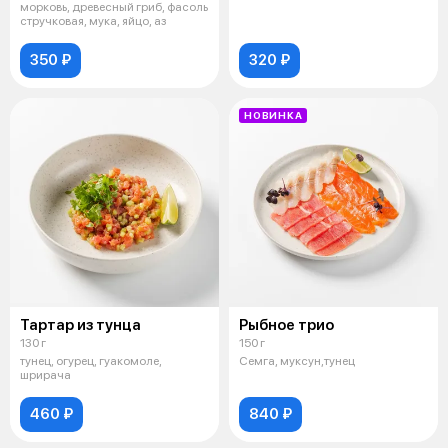
морковь, древесный гриб, фасоль
стручковая, мука, яйцо, аз
350 ₽
320 ₽
НОВИНКА
Тартар из тунца
Рыбное трио
130 г
150 г
тунец, огурец, гуакомоле,
Семга, муксун,тунец
шрирача
460 ₽
840 ₽