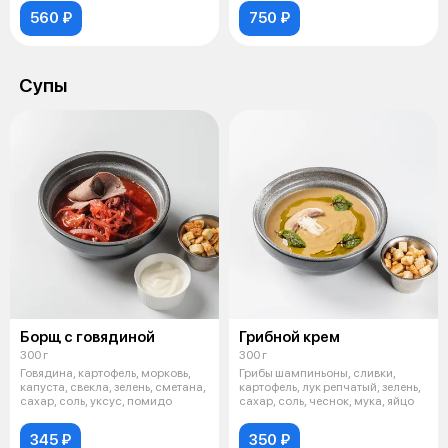
560 ₽
750 ₽
Супы
Борщ с говядиной
Грибной крем
300 г
300 г
Говядина, картофель, морковь,
Грибы шампиньоны, сливки,
капуста, свекла, зелень, сметана,
картофель, лук репчатый, зелень,
сахар, соль, уксус, помидо
сахар, соль, чеснок, мука, яйцо
345 ₽
350 ₽