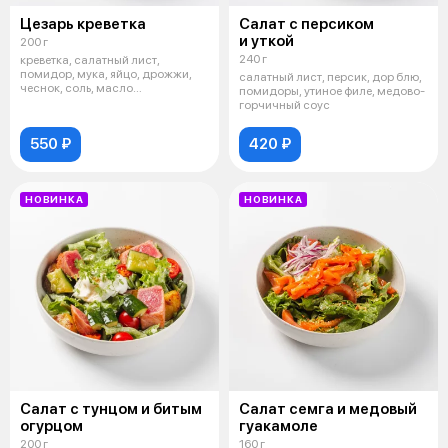
Цезарь креветка
Салат с персиком
и уткой
200 г
240 г
креветка, салатный лист,
помидор, мука, яйцо, дрожжи,
салатный лист, персик, дор блю,
чеснок, соль, масло
помидоры, утиное филе, медово-
растительное, сы
горчичный соус
550 ₽
420 ₽
НОВИНКА
НОВИНКА
Салат с тунцом и битым
Салат семга и медовый
огурцом
гуакамоле
200 г
160 г