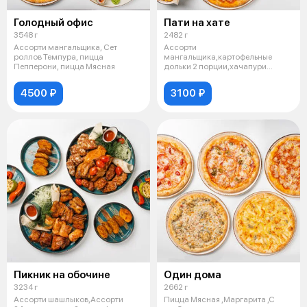
Голодный офис
Пати на хате
3548 г
2482 г
Ассорти мангальщика, Сет
Ассорти
роллов Темпура, пицца
мангальщика,картофельные
Пепперони, пицца Мясная
дольки 2 порции,хачапури
мегрельское,пицца пепперони
4500 ₽
3100 ₽
Пикник на обочине
Один дома
3234 г
2662 г
Ассорти шашлыков,Ассорти
Пицца Мясная ,Маргарита ,С