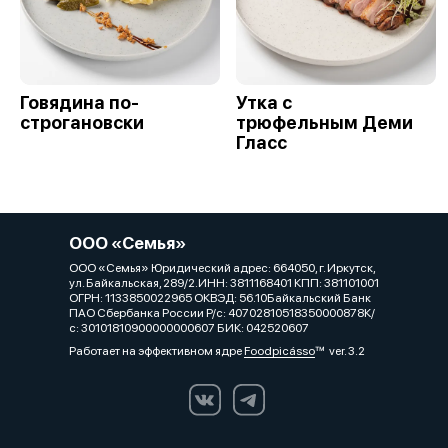
Говядина по-
Утка с
строгановски
трюфельным Деми
Гласс
ООО «Семья»
ООО «Семья» Юридический адрес: 664050, г. Иркутск,
ул. Байкальская, 289/2.ИНН: 3811168401 КПП: 381101001
ОГРН: 1133850022965 ОКВЭД: 56.10Байкальский Банк
ПАО Сбербанка России Р/с: 40702810518350000878К/
с: 30101810900000000607 БИК: 042520607
Работает на эффективном ядре
Foodpicásso
ver. 3.2