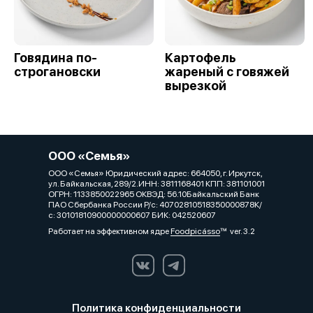
Говядина по-
Картофель
строгановски
жареный с говяжей
вырезкой
ООО «Семья»
ООО «Семья» Юридический адрес: 664050, г. Иркутск,
ул. Байкальская, 289/2.ИНН: 3811168401 КПП: 381101001
ОГРН: 1133850022965 ОКВЭД: 56.10Байкальский Банк
ПАО Сбербанка России Р/с: 40702810518350000878К/
с: 30101810900000000607 БИК: 042520607
Работает на эффективном ядре
Foodpicásso
ver. 3.2
Политика конфиденциальности