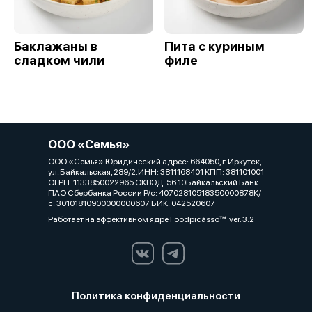
Баклажаны в
Пита с куриным
сладком чили
филе
ООО «Семья»
ООО «Семья» Юридический адрес: 664050, г. Иркутск,
ул. Байкальская, 289/2.ИНН: 3811168401 КПП: 381101001
ОГРН: 1133850022965 ОКВЭД: 56.10Байкальский Банк
ПАО Сбербанка России Р/с: 40702810518350000878К/
с: 30101810900000000607 БИК: 042520607
Работает на эффективном ядре
Foodpicásso
ver. 3.2
Политика конфиденциальности