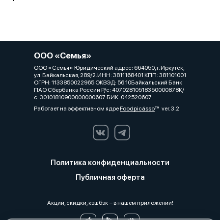
ООО «Семья»
ООО «Семья» Юридический адрес: 664050, г. Иркутск,
ул. Байкальская, 289/2.ИНН: 3811168401 КПП: 381101001
ОГРН: 1133850022965 ОКВЭД: 56.10Байкальский Банк
ПАО Сбербанка России Р/с: 40702810518350000878К/
с: 30101810900000000607 БИК: 042520607
Работает на эффективном ядре
Foodpicásso
ver. 3.2
Политика конфиденциальности
Публичная оферта
Акции, скидки, кэшбэк − в нашем приложении!