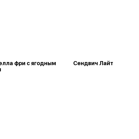
лла фри с ягодным
Сендвич Лайт
м