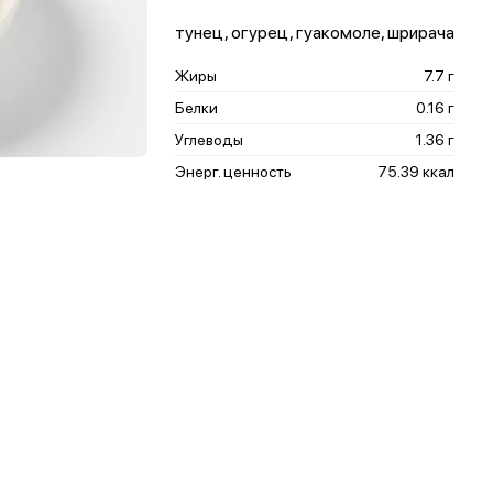
тунец, огурец, гуакомоле, шрирача
Жиры
7.7 г
Белки
0.16 г
Углеводы
1.36 г
Энерг. ценность
75.39 ккал