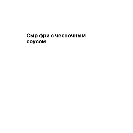
Сыр фри с чесночным
соусом