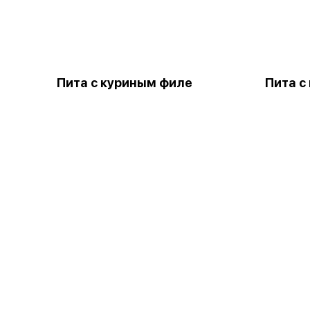
Пита с куриным филе
Пита с