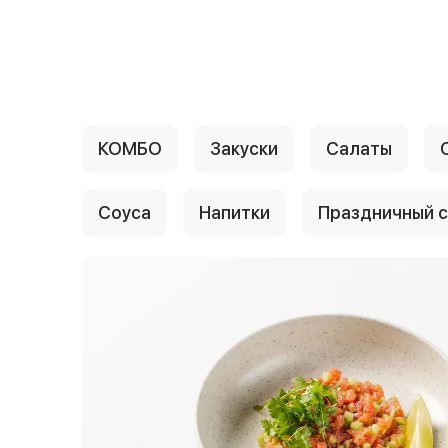
{{ textContacts }}
КОМБО
Закуски
Салаты
Соуса
Напитки
Праздничный 