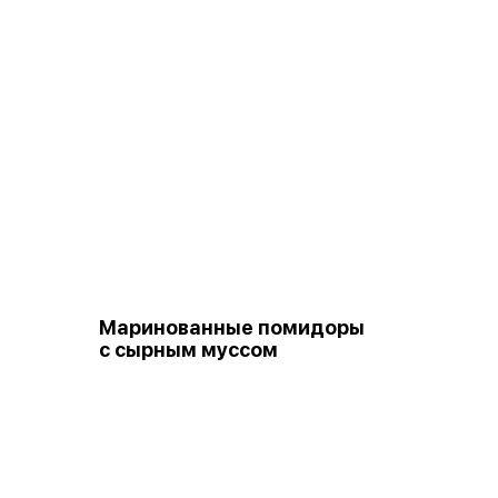
Маринованные помидоры
с сырным муссом