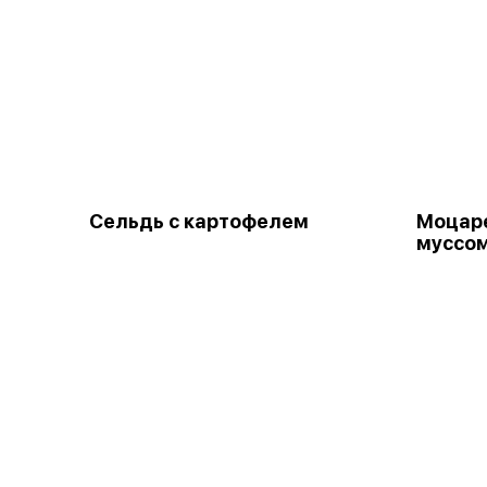
Сельдь с картофелем
Моцаре
муссо