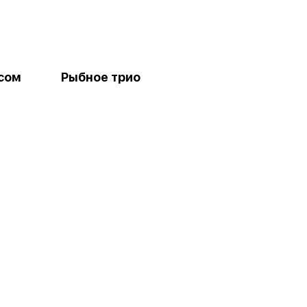
усом
Рыбное трио