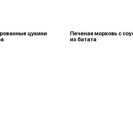
рованные цукини
Печеная морковь с со
ра
из батата