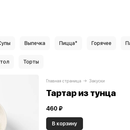
Супы
Выпечка
Пицца*
Горячее
П
стол
Торты
Главная страница
Закуски
Тартар из тунца
460 ₽
В корзину